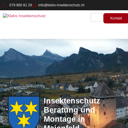
springen
079 880 81 29
info@klebs-insektenschutz.ch
Kontakt
Insektenschutz
Beratung und
Montage in